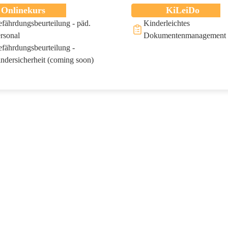
Onlinekurs
KiLeiDo
fährdungsbeurteilung - päd.
Kinderleichtes
rsonal
Dokumentenmanagement
fährdungsbeurteilung -
ndersicherheit (coming soon)