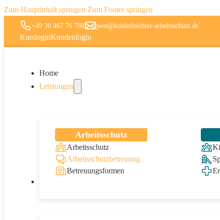
Zum Hauptinhalt springen
Zum Footer springen
+49 30 467 76 788
post@kinderleichter-arbeitsschutz.de
Kurslogin
Kundenlogin
Home
Leistungen
Arbeitsschutz
Arbeitsschutz
Ki
Arbeitsschutzbetreuung
Sp
Betreuungsformen
Er
Online-Produkte