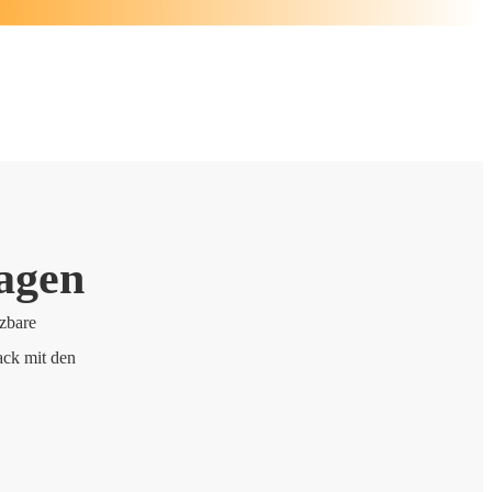
agen
tzbare
ack mit den