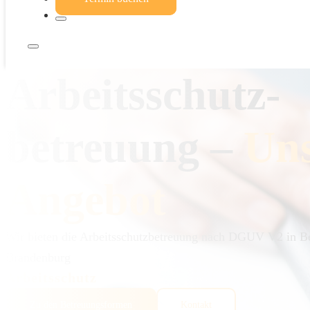
Arbeitsschutz­
betreuung –
Un
Angebot
Wir bieten die Arbeitsschutzbetreuung nach DGUV V2 in Be
Brandenburg
Arbeitsschutz
Zu den Betreuungsformen
Kontakt