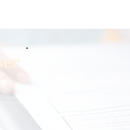
ser
rlin und