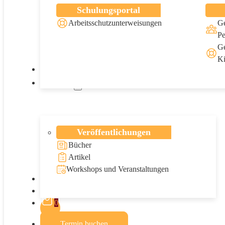
Schulungsportal
Arbeitsschutzunterweisungen
Ge
Pe
Ge
Ki
Veranstaltungen
Über mich
Veröffentlichungen
Bücher
Artikel
Workshops und Veranstaltungen
Blog
Kontakt
0
Termin buchen