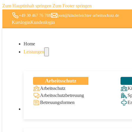
Zum Hauptinhalt springen
Zum Footer springen
+49 30 467 76 788
post@kinderleichter-arbeitsschutz.de
Kurslogin
Kundenlogin
Home
Leistungen
Arbeitsschutz
Arbeitsschutz
Ki
Arbeitsschutzbetreuung
Sp
Betreuungsformen
Er
Online-Produkte