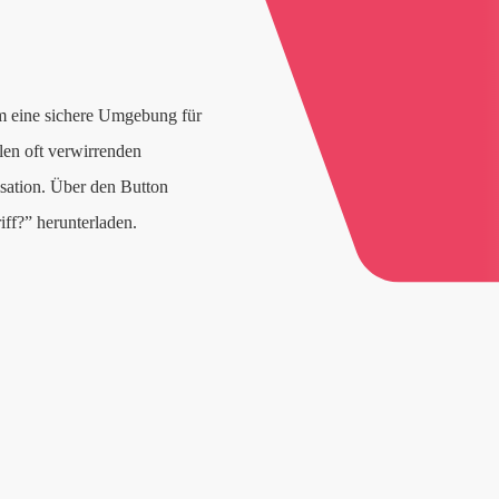
 um eine sichere Umgebung für
len oft verwirrenden
isation. Über den Button
iff?” herunterladen.