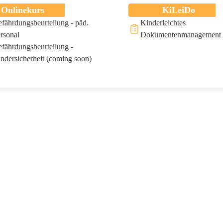
Onlinekurs
KiLeiDo
fährdungsbeurteilung - päd.
Kinderleichtes
rsonal
Dokumentenmanagement
fährdungsbeurteilung -
ndersicherheit (coming soon)