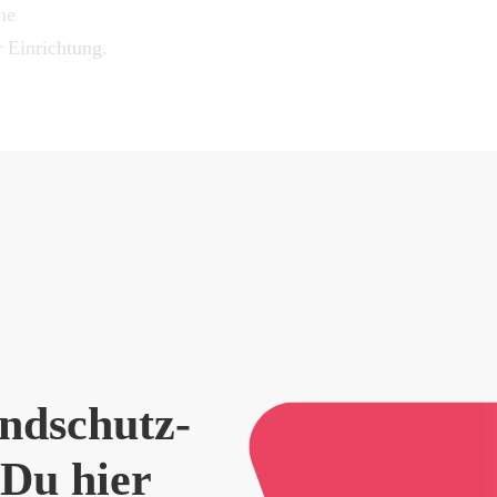
ne
 Einrichtung.
d­schutz­
 Du hier